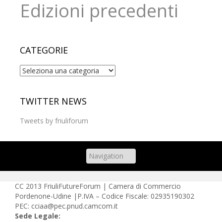
Edizioni precedenti
CATEGORIE
Categorie
TWITTER NEWS
Tweets by friuliforum
CC
2013 FriuliFutureForum | Camera di Commercio
Pordenone-Udine |P.IVA – Codice Fiscale: 02935190302
PEC: cciaa@pec.pnud.camcom.it
Sede Legale: