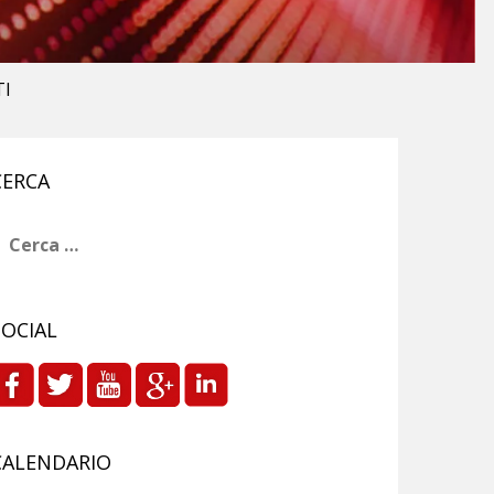
TI
CERCA
icerca
er:
SOCIAL
CALENDARIO