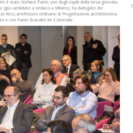
rlo è stato Stefano Parisi, uno degli ospiti della terza giornata
T
lia’ (già candidato a sindaco a Milano), ha dialogato dei
se Ricci, professore ordinario di Progettazione architettonica
nto e con Paolo Bracalini de Il Giornale.