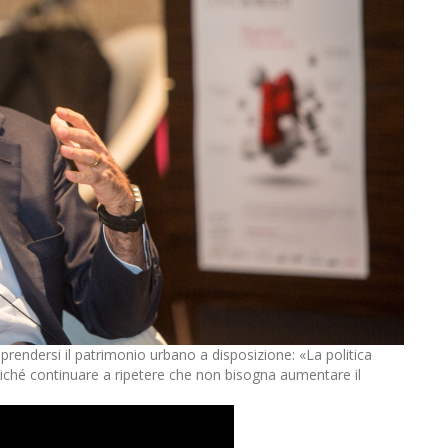
riprendersi il patrimonio urbano a disposizione: «La politica
nziché continuare a ripetere che non bisogna aumentare il