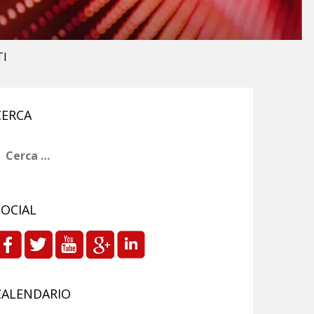
TI
CERCA
icerca
er:
SOCIAL
CALENDARIO