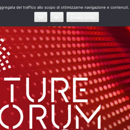
 aggregata del traffico allo scopo di ottimizzarne navigazione e contenuti.
Ok
No
privacy policy