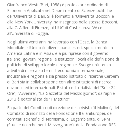
Gianfranco Viesti (Bari, 1958) è professore ordinario di
Economia Applicata nel Diaprtimento di Scienze politiche
dell’Università di Bari. Si è formato all’Università Bocconi e
alla New York University; ha insegnato nella stessa Bocconi,
alla C. Alfieri di Firenze, al LIUC di Castellanza (VA) e
all’Università di Foggia.
Negli ultimi venti anni ha lavorato con l’Ocse, la Banca
Mondiale e l’Unido (in diversi paesi esteri, specialmente in
America Latina e in Asia), e a più riprese con il governo
italiano, governi regionali e istituzioni locali alla definizione di
politiche di sviluppo locale e regionale. Svolge un’intensa
attività di ricerca su temi di economia internazionale,
industriale e regionale sia presso l’istituto di ricerche Cerpem
di Bari sia in collaborazione con altre istituzioni di ricerca
nazionali ed internazionali. È stato editorialista del “Sole 24
Ore”, “Avvenire”, “La Gazzetta del Mezzogiorno”; dall’aprile
2013 è editorialista de “Il Mattino”.
Fa parte del Comitato di direzione della rivista “il Mulino”, del
Comitato di indirizzo della Fondazione ItalianiEuropei, dei
comitati scientifici di Nomisma, di Legambiente, di SRM
(Studi e ricerche per il Mezzogiorno), della Fondazione RES,