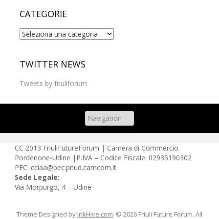
CATEGORIE
Categorie
TWITTER NEWS
Tweets by friuliforum
CC
2013 FriuliFutureForum | Camera di Commercio
Pordenone-Udine |P.IVA – Codice Fiscale: 02935190302
PEC: cciaa@pec.pnud.camcom.it
Sede Legale:
Via Morpurgo, 4 – Udine
Theme Designed by
InkHive.com
.
© 2026 Friuli Future Forum. All