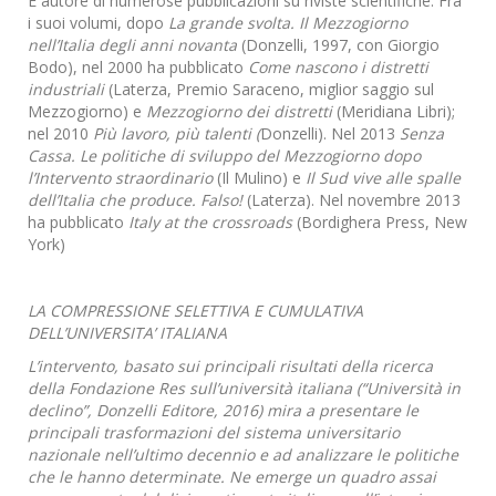
È autore di numerose pubblicazioni su riviste scientifiche. Fra
i suoi volumi, dopo
La grande svolta. Il Mezzogiorno
nell’Italia degli anni novanta
(Donzelli, 1997, con Giorgio
Bodo), nel 2000 ha pubblicato
Come nascono i distretti
industriali
(Laterza, Premio Saraceno, miglior saggio sul
Mezzogiorno) e
Mezzogiorno dei distretti
(Meridiana Libri);
nel 2010
Più lavoro, più talenti (
Donzelli). Nel 2013
Senza
Cassa. Le politiche di sviluppo del Mezzogiorno dopo
l’Intervento straordinario
(Il Mulino) e
Il Sud vive alle spalle
dell’Italia che produce. Falso!
(Laterza). Nel novembre 2013
ha pubblicato
Italy at the crossroads
(Bordighera Press, New
York)
LA COMPRESSIONE SELETTIVA E CUMULATIVA
DELL’UNIVERSITA’ ITALIANA
L’intervento, basato sui principali risultati della ricerca
della Fondazione Res sull’università italiana (“Università in
declino”, Donzelli Editore, 2016) mira a presentare le
principali trasformazioni del sistema universitario
nazionale nell’ultimo decennio e ad analizzare le politiche
che le hanno determinate. Ne emerge un quadro assai