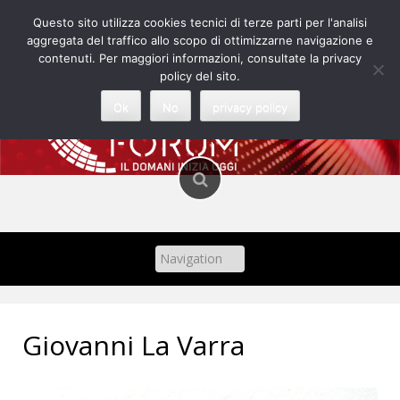
Skip
Questo sito utilizza cookies tecnici di terze parti per l'analisi
to
aggregata del traffico allo scopo di ottimizzarne navigazione e
content
contenuti. Per maggiori informazioni, consultate la privacy
policy del sito.
Ok
No
privacy policy
Giovanni La Varra