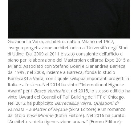
Giovanni La Varra, architetto, nato a Milano nel 1967,
insegna progettazione architettonica all’Università degli Studi
di Udine. Dal 2009 al 2011 è stato consulente dell’ufficio di
piano per l’elaborazione del Masterplan dell’area Expo 2015 a
Milano. Associato con Stefano Boeri e Gianandrea Barreca
dal 1999, nel 2008, insieme a Barreca, fonda lo studio
Barreca&La Varra, con il quale sviluppa importanti progetti in
Italia e all’estero. Nel 2014 ha vinto l’”International Highrise
Award” per il
Bosco Verticale
e, nel 2015, lo stesso edificio ha
vinto l’Award del Council of Tall Building dell’ITT di Chicago.
Nel 2012 ha pubblicato
Barreca&La Varra. Questioni di
Facciata – a Matter of Façade
(Skira Editore) e un romanzo
dal titolo
Case Minime
(Robin Editore). Nel 2016 ha curato
“Architettura della rigenerazione urbana” (Forum Editore).