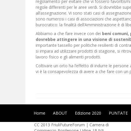
regolamento per evitare che vi fossero favoritismi 
regole differenti per le aree verdi. Si dovrebbe s
all’assegnazione. Vi sono stati casi di assegnazione 
sono numerosi i casi di associazioni che aspettano
burocratico: la finalità dell’Amministrazione è di li
Abbiamo a che fare invece con dei
beni comuni, 
dovrebbe attingere in una visione di sostenib
importante tassello per politiche resilienti di cont
si impara ad utilizzare prodotti di stagione, si ritr
lavoro fisico e gli alimenti prodotti.
Coltivare un orto ha l’effetto di indurre le persone a
vi è la consapevolezza di avere a che fare con un p
Home
ABOUT
Edizione 2020
PUNTATE
CC
2013 FriuliFutureForum | Camera di
Commercio Pordenone-Udine |P.IVA –