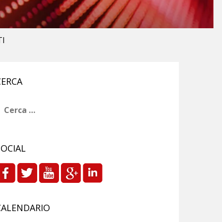
TI
CERCA
icerca
er:
SOCIAL
CALENDARIO