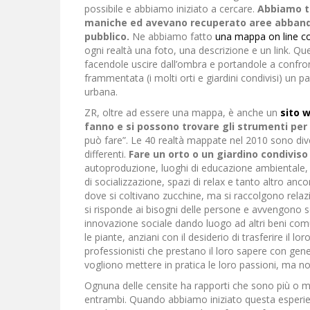
possibile e abbiamo iniziato a cercare.
Abbiamo tr
maniche ed avevano recuperato aree abbandon
pubblico.
Ne abbiamo fatto
una mappa on line 
ogni realtà una foto, una descrizione e un link. Q
facendole uscire dall’ombra e portandole a confro
frammentata (i molti orti e giardini condivisi) un 
urbana.
ZR, oltre ad essere una mappa, è anche un
sito 
fanno e si possono trovare gli strumenti per 
può fare”. Le 40 realtà mappate nel 2010 sono dive
differenti.
Fare un orto o un giardino condiviso 
autoproduzione, luoghi di educazione ambientale, s
di socializzazione, spazi di relax e tanto altro anc
dove si coltivano zucchine, ma si raccolgono relazi
si risponde ai bisogni delle persone e avvengono sc
innovazione sociale dando luogo ad altri beni com
le piante, anziani con il desiderio di trasferire il
professionisti che prestano il loro sapere con gene
vogliono mettere in pratica le loro passioni, ma n
Ognuna delle censite ha rapporti che sono più o me
entrambi. Quando abbiamo iniziato questa esperie