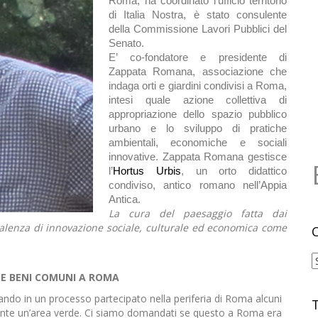
Roma, ha coordinato l’ufficio territorio
di Italia Nostra, è stato consulente
della Commissione Lavori Pubblici del
Senato.
E’ co-fondatore e presidente di
Zappata Romana, associazione che
indaga orti e giardini condivisi a Roma,
intesi quale azione collettiva di
appropriazione dello spazio pubblico
urbano e lo sviluppo di pratiche
ambientali, economiche e sociali
innovative. Zappata Romana gestisce
l’
Hortus Urbis
, un orto didattico
condiviso, antico romano nell’Appia
Antica.
La cura del paesaggio fatta dai
valenza di innovazione sociale, culturale ed economica come
.
C
 E BENI COMUNI A ROMA
ndo in un processo partecipato nella periferia di Roma alcuni
amente un’area verde. Ci siamo domandati se questo a Roma era