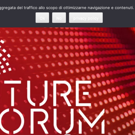
 aggregata del traffico allo scopo di ottimizzarne navigazione e contenuti.
Ok
No
privacy policy