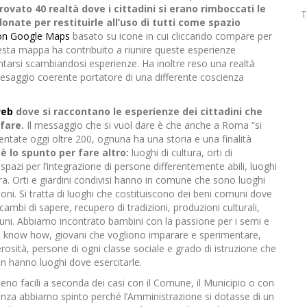
ovato 40 realtà dove i cittadini si erano rimboccati le
T
ate per restituirle all’uso di tutti come spazio
con Google Maps
basato su icone in cui cliccando compare per
uesta mappa ha contribuito a riunire queste esperienze
ntarsi scambiandosi esperienze. Ha inoltre reso una realtà
paesaggio coerente portatore di una differente coscienza
web
dove si raccontano le esperienze dei cittadini che
fare.
Il messaggio che si vuol dare è che anche a Roma “si
ntate oggi oltre 200, ognuna ha una storia e una finalità
è lo spunto per fare altro:
luoghi di cultura, orti di
pazi per l’integrazione di persone differentemente abili, luoghi
ora. Orti e giardini condivisi hanno in comune che sono luoghi
oni. Si tratta di luoghi che costituiscono dei beni comuni dove
ambi di sapere, recupero di tradizioni, produzioni culturali,
uni. Abbiamo incontrato bambini con la passione per i semi e
 loro know how, giovani che vogliono imparare e sperimentare,
rosità, persone di ogni classe sociale e grado di istruzione che
on hanno luoghi dove esercitarle.
no facili a seconda dei casi con il Comune, il Municipio o con
nza abbiamo spinto perché l’Amministrazione si dotasse di un