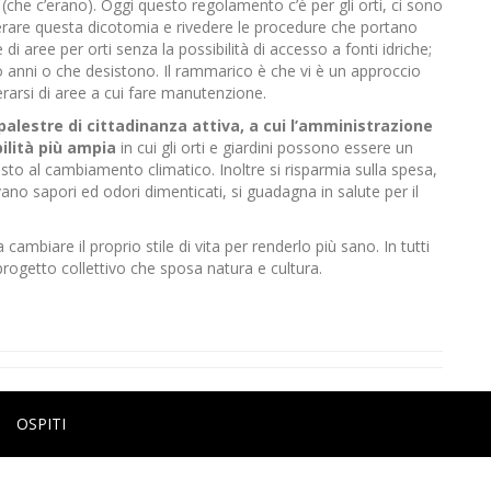
(che c’erano). Oggi questo regolamento c’è per gli orti, ci sono
uperare questa dicotomia e rivedere le procedure che portano
di aree per orti senza la possibilità di accesso a fonti idriche;
 anni o che desistono. Il rammarico è che vi è un approccio
berarsi di aree a cui fare manutenzione.
palestre di cittadinanza attiva, a cui l’amministrazione
ilità più ampia
in cui gli orti e giardini possono essere un
rasto al cambiamento climatico. Inoltre si risparmia sulla spesa,
ovano sapori ed odori dimenticati, si guadagna in salute per il
 cambiare il proprio stile di vita per renderlo più sano. In tutti
rogetto collettivo che sposa natura e cultura.
OSPITI