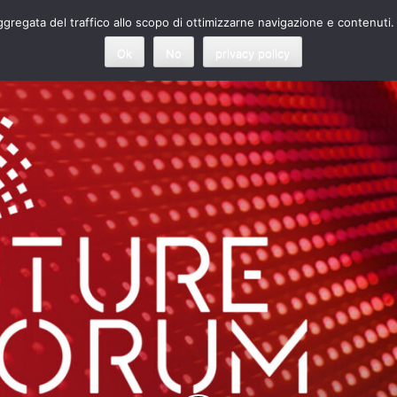
 aggregata del traffico allo scopo di ottimizzarne navigazione e contenuti.
Ok
No
privacy policy