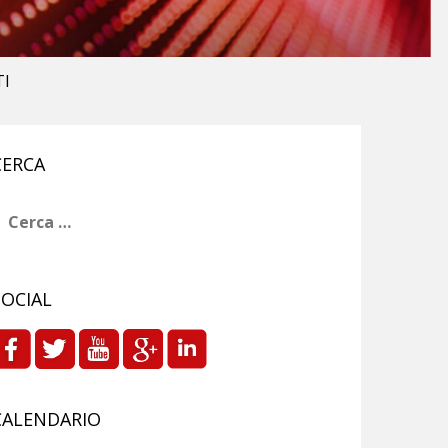
TI
CERCA
icerca
er:
SOCIAL
CALENDARIO