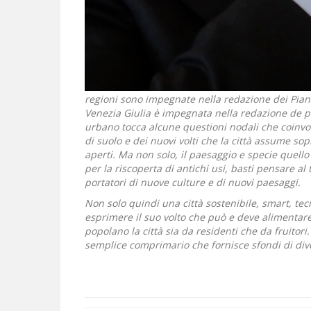
regioni sono impegnate nella redazione dei Piani 
Venezia Giulia è impegnata nella redazione de p
urbano tocca alcune questioni nodali che coinvol
di suolo e dei nuovi volti che la città assume sopr
aperti. Ma non solo, il paesaggio e specie quell
per la riscoperta di antichi usi, basti pensare al 
portatori di nuove culture e di nuovi paesaggi.
Non solo quindi una città sostenibile, smart, te
esprimere il suo volto che può e deve alimentare
popolano la città sia da residenti che da fruitori
semplice comprimario che fornisce sfondi di dive