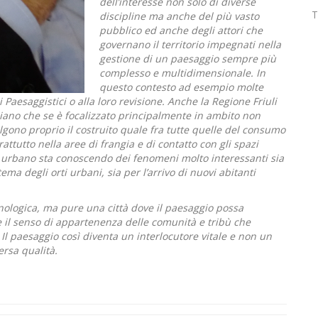
dell’interesse non solo di diverse
T
discipline ma anche del più vasto
pubblico ed anche degli attori che
governano il territorio impegnati nella
gestione di un paesaggio sempre più
complesso e multidimensionale. In
questo contesto ad esempio molte
Paesaggistici o alla loro revisione. Anche la Regione Friuli
iano che se è focalizzato principalmente in ambito non
gono proprio il costruito quale fra tutte quelle del consumo
attutto nella aree di frangia e di contatto con gli spazi
o urbano sta conoscendo dei fenomeni molto interessanti sia
tema degli orti urbani, sia per l’arrivo di nuovi abitanti
cnologica, ma pure una città dove il paesaggio possa
 il senso di appartenenza delle comunità e tribù che
. Il paesaggio così diventa un interlocutore vitale e non un
rsa qualità.