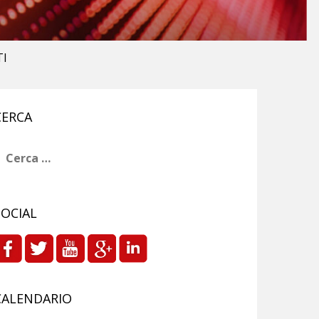
TI
CERCA
icerca
er:
SOCIAL
CALENDARIO