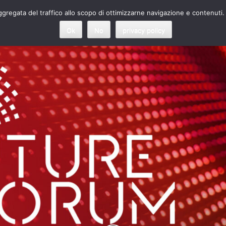
 aggregata del traffico allo scopo di ottimizzarne navigazione e contenuti.
Ok
No
privacy policy