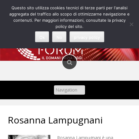
Skip
Questo sito utilizza cookies tecnici di terze parti per l'analisi
to
aggregata del traffico allo scopo di ottimizzarne navigazione e
content
contenuti. Per maggiori informazioni, consultate la privacy
policy del sito.
Ok
No
privacy policy
Rosanna Lampugnani
Rosanna Lampugnani è una