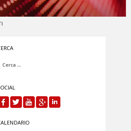
TI
CERCA
icerca
er:
SOCIAL
CALENDARIO