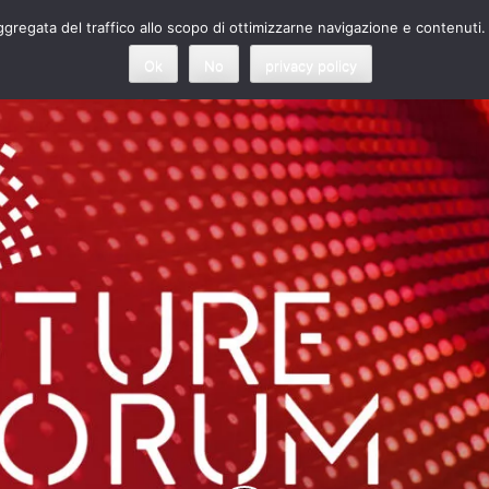
 aggregata del traffico allo scopo di ottimizzarne navigazione e contenuti.
Ok
No
privacy policy