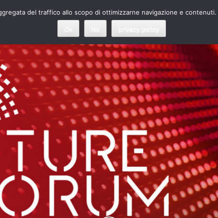
 aggregata del traffico allo scopo di ottimizzarne navigazione e contenuti.
Ok
No
privacy policy