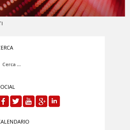
TI
CERCA
icerca
er:
SOCIAL
CALENDARIO