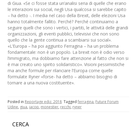
di Giua. «Se ci fosse stata un’analisi seria di quelle che erano
le interazioni sui social, negli Usa qualcosa si sarebbe capito
– ha detto -. I media nel caso della Brexit, delle elezioni Usa
hanno totalmente fallito. Perché? Perché continuiamo a
seguire quelli che sono i vertici, i partiti, le attività delle grandi
organizzazioni, gli eventi pubblici, televisivi che non sono
quello che la gente continua a scambiarsi sui social».
«L’Europa – ha poi aggiunto Ferragina – ha un problema
fondamentale: non è un popolo. La brexit non è odio verso
l’immigrato, ma dobbiamo fare attenzione al fatto che non si
è mai creato uno spirito solidaristico». Visioni pessimistiche
ma anche formule per rilanciare l’Europa come quelle
formulate Ryner «forse- ha detto – abbiamo bisogno di
tornare a una nuova costituente».
Posted in
Reportage ediz. 2018
Tagged
ferragina
,
Future Forum
Udine
,
giua
,
iacop
,
monestier
,
recchi
,
ryner
CERCA
Ricerca