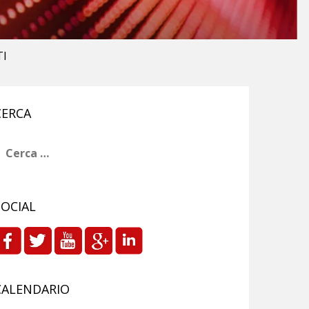
TI
CERCA
icerca
er:
SOCIAL
CALENDARIO