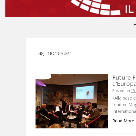
Tag:
monestier
Future F
d’Europ
Posted on
15
«Alla base 
fondo». Ma
Internationa
Read More