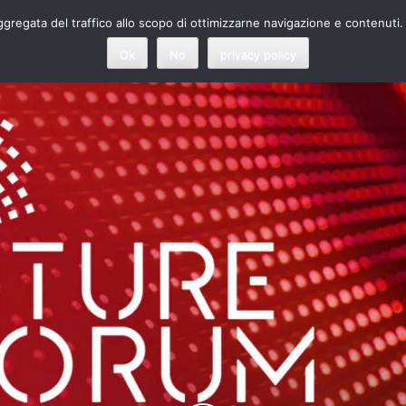
 aggregata del traffico allo scopo di ottimizzarne navigazione e contenuti.
Ok
No
privacy policy