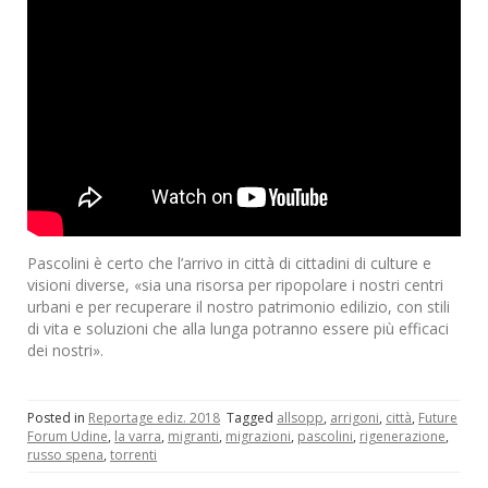
Pascolini è certo che l’arrivo in città di cittadini di culture e
visioni diverse, «sia una risorsa per ripopolare i nostri centri
urbani e per recuperare il nostro patrimonio edilizio, con stili
di vita e soluzioni che alla lunga potranno essere più efficaci
dei nostri».
Posted in
Reportage ediz. 2018
Tagged
allsopp
,
arrigoni
,
città
,
Future
Forum Udine
,
la varra
,
migranti
,
migrazioni
,
pascolini
,
rigenerazione
,
russo spena
,
torrenti