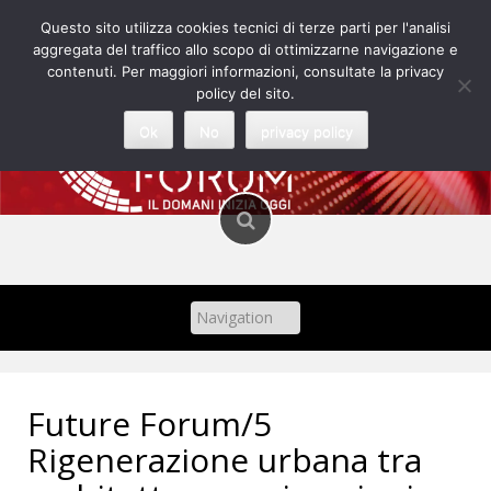
Skip
Questo sito utilizza cookies tecnici di terze parti per l'analisi
to
aggregata del traffico allo scopo di ottimizzarne navigazione e
content
contenuti. Per maggiori informazioni, consultate la privacy
policy del sito.
Ok
No
privacy policy
Future Forum/5
Rigenerazione urbana tra