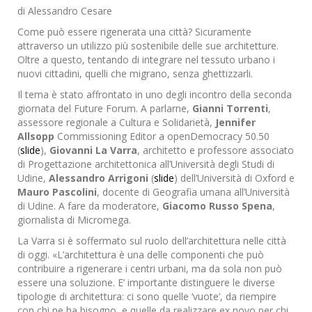
di Alessandro Cesare
Come può essere rigenerata una città? Sicuramente
attraverso un utilizzo più sostenibile delle sue architetture.
Oltre a questo, tentando di integrare nel tessuto urbano i
nuovi cittadini, quelli che migrano, senza ghettizzarli.
Il tema è stato affrontato in uno degli incontro della seconda
giornata del Future Forum. A parlarne,
Gianni Torrenti
,
assessore regionale a Cultura e Solidarietà,
Jennifer
Allsopp
Commissioning Editor a openDemocracy 50.50
(
slide
),
Giovanni La Varra
, architetto e professore associato
di Progettazione architettonica all’Università degli Studi di
Udine,
Alessandro Arrigoni
(
slide
) dell’Università di Oxford e
Mauro Pascolini
, docente di Geografia umana all’Università
di Udine. A fare da moderatore,
Giacomo Russo Spena
,
giornalista di Micromega.
La Varra si è soffermato sul ruolo dell’architettura nelle città
di oggi. «L’architettura è una delle componenti che può
contribuire a rigenerare i centri urbani, ma da sola non può
essere una soluzione. E’ importante distinguere le diverse
tipologie di architettura: ci sono quelle ‘vuote’, da riempire
con chi ne ha bisogno, e quelle da realizzare ex novo per chi