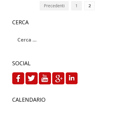
Paginazione
Precedenti
1
2
degli
CERCA
articoli
Ricerca
per:
SOCIAL
CALENDARIO